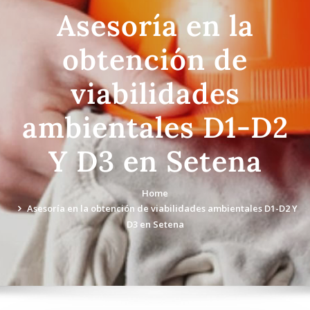
Asesoría en la
obtención de
viabilidades
ambientales D1-D2
Y D3 en Setena
Home
Asesoría en la obtención de viabilidades ambientales D1-D2 Y
D3 en Setena