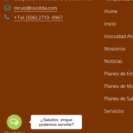
mruiz@ssoltda.com
Home
+Tel. (506) 2710- 0967
Inicio
Inocuidad Al
Nosotros
Noticias
Planes de E
Planes de M
Planes de Sa
Servicios
¿Saludos, enque
podemos servirle?