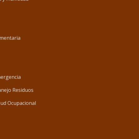
imentaria
mergencia
anejo Residuos
lud Ocupacional