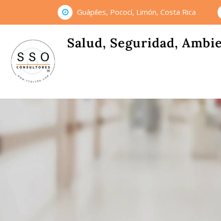
Skip
Guápiles, Pococí, Limón, Costa Rica
to
content
Salud, Seguridad, Ambi