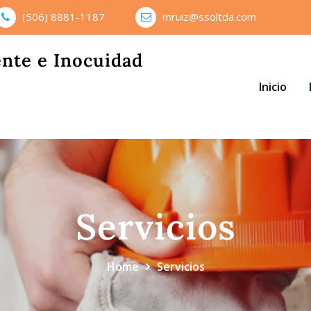
(506) 8881-1187
mruiz@ssoltda.com
ente e Inocuidad
Inicio
Servicios
Home
Servicios